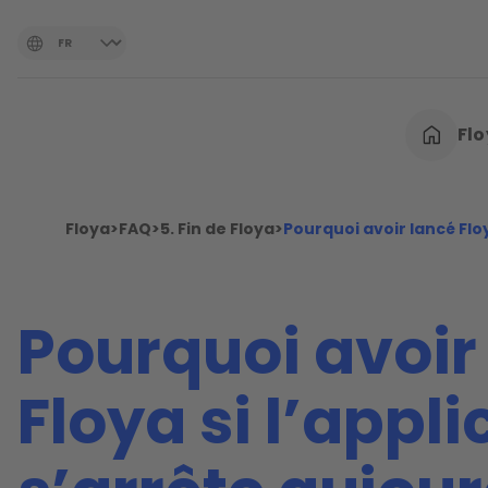
Fl
Floya
>
FAQ
>
5. Fin de Floya
>
Pourquoi avoir lancé Floy
Pourquoi avoir
Floya si l’appli