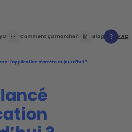
oya
Comment ça marche?
Blog
FAQ
a si l’application s’arrête aujourd’hui ?
 lancé
cation