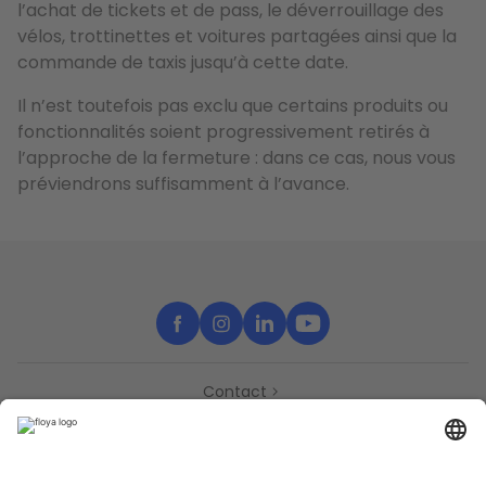
l’achat de tickets et de pass, le déverrouillage des
vélos, trottinettes et voitures partagées ainsi que la
commande de taxis jusqu’à cette date.
Il n’est toutefois pas exclu que certains produits ou
fonctionnalités soient progressivement retirés à
l’approche de la fermeture : dans ce cas, nous vous
préviendrons suffisamment à l’avance.
Contact
Partenaires
Support
Presse
Déclaration d’accessibilité