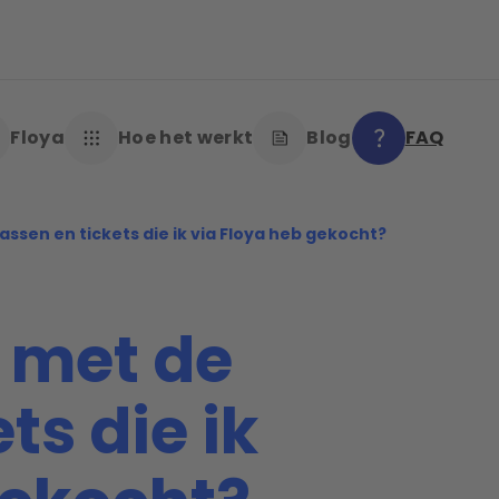
Floya
Hoe het werkt
Blog
FAQ
ssen en tickets die ik via Floya heb gekocht?
 met de
ts die ik