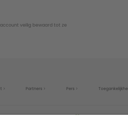
 account veilig bewaard tot ze
t
Partners
Pers
Toegankelijkhe