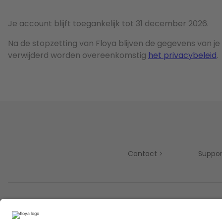
Je account blijft toegankelijk tot 31 december 2026.
Na de stopzetting van Floya blijven de gegevens van je
verwijderd worden overeenkomstig
het privacybeleid
.
Contact
Suppor
Partners