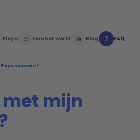
Floya
Hoe het werkt
Blog
FAQ
 Floya-account?
 met mijn
?