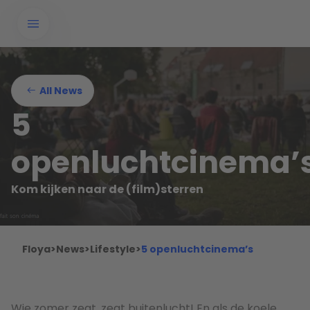
All News
5
openluchtcinema’
Kom kijken naar de (film)sterren
Floya
>
News
>
Lifestyle
>
5 openluchtcinema’s
Wie zomer zegt, zegt buitenlucht! En als de koele